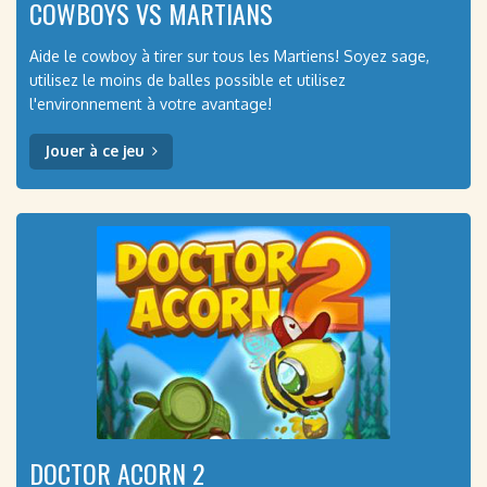
COWBOYS VS MARTIANS
Aide le cowboy à tirer sur tous les Martiens! Soyez sage,
utilisez le moins de balles possible et utilisez
l'environnement à votre avantage!
Jouer à ce jeu
DOCTOR ACORN 2