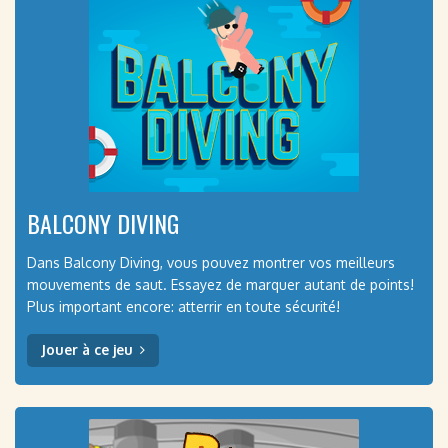
BALCONY DIVING
Dans Balcony Diving, vous pouvez montrer vos meilleurs
mouvements de saut. Essayez de marquer autant de points!
Plus important encore: atterrir en toute sécurité!
Jouer à ce jeu