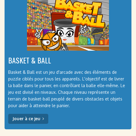
BASKET & BALL
Basket & Ball est un jeu d'arcade avec des éléments de
puzzle ciblés pour tous les appareils. L'objectif est de livrer
la balle dans le panier, en contrôlant la balle elle-même. Le
jeu est divisé en niveaux. Chaque niveau représente un
terrain de basket-ball peuplé de divers obstacles et objets
pour aider à atteindre le panier.
Jouer à ce jeu