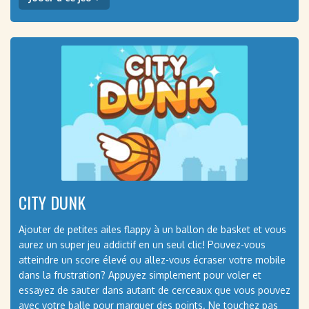
CITY DUNK
Ajouter de petites ailes flappy à un ballon de basket et vous
aurez un super jeu addictif en un seul clic! Pouvez-vous
atteindre un score élevé ou allez-vous écraser votre mobile
dans la frustration? Appuyez simplement pour voler et
essayez de sauter dans autant de cerceaux que vous pouvez
avec votre balle pour marquer des points. Ne touchez pas