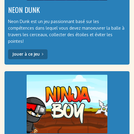
NEON DUNK
Neon Dunk est un jeu passionnant basé sur les
compétences dans lequel vous devez manoeuvrer la balle à
travers les cerceaux, collecter des étoiles et éviter les
pointes!
Jouer à ce jeu