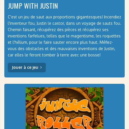
JUMP WITH JUSTIN
C'est un jeu de saut aux proportions gigantesques! Incendiez
l'inventeur fou, Justin le castor, dans un voyage de sauts fou.
Chemin faisant, récupérez des pièces et récupérez ses
inventions farfelues, telles que le magentisme, les roquettes
et l'hélium, pour le faire sauter encore plus haut. Méfiez-
vous des obstacles et des mauvaises inventions de Justin,
car elles le feront tomber à terre avec une bosse!
Jouer à ce jeu