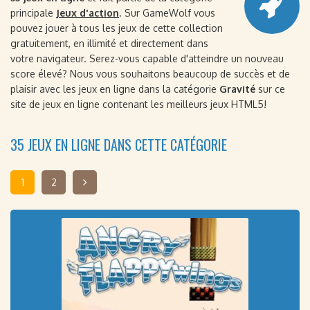
principale
Jeux d'action
. Sur GameWolf vous
pouvez jouer à tous les jeux de cette collection
gratuitement, en illimité et directement dans
votre navigateur. Serez-vous capable d'atteindre un nouveau
score élevé? Nous vous souhaitons beaucoup de succès et de
plaisir avec les jeux en ligne dans la catégorie
Gravité
sur ce
site de jeux en ligne contenant les meilleurs jeux HTML5!
35 JEUX EN LIGNE DANS CETTE CATÉGORIE
1
2