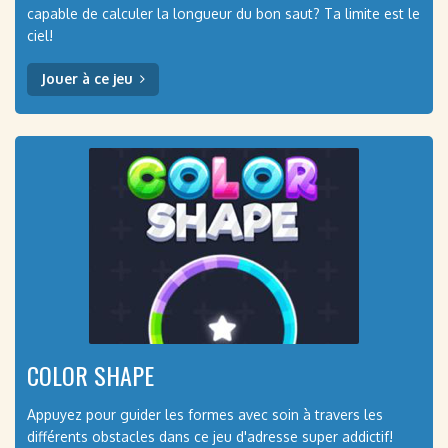
capable de calculer la longueur du bon saut? Ta limite est le
ciel!
Jouer à ce jeu
COLOR SHAPE
Appuyez pour guider les formes avec soin à travers les
différents obstacles dans ce jeu d'adresse super addictif!