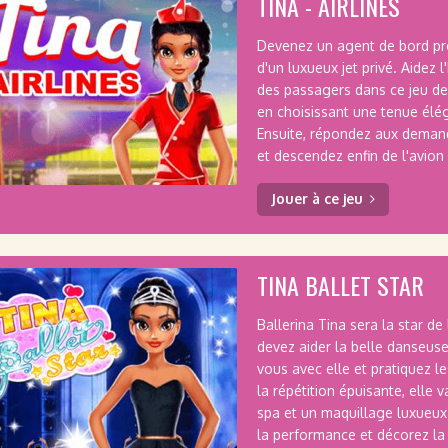
TINA - AIRLINES
Devenez un agent de bord pro
d'un luxueux jet privé. Aidez l
des passagers dans ce jeu de 
en choisissant une tenue élég
Ensuite, répondez aux demand
et descendez enfin de l'avion 
Jouer à ce jeu
TINA BALLET STAR
Ballerina Tina sera la star d
devez aider la belle danseuse
vous avec elle et pratiquez 
la répétition épuisante, elle 
spa et un maquillage luxueux.
la performance et décorez la