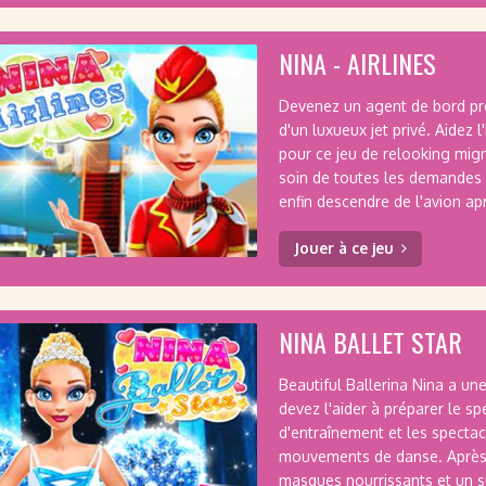
NINA - AIRLINES
Devenez un agent de bord pro
d'un luxueux jet privé. Aidez 
pour ce jeu de relooking mig
soin de toutes les demandes 
enfin descendre de l'avion ap
Jouer à ce jeu
NINA BALLET STAR
Beautiful Ballerina Nina a un
devez l'aider à préparer le s
d'entraînement et les spectacl
mouvements de danse. Après l
masques nourrissants et un s