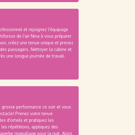
fessionnel et rejoignez l'équipage
l'hôtesse de l'air Nina à vous préparer
non, créez une tenue unique et prenez
des passagers. Nettoyer la cabine et
rès une longue journée de travail.
e grosse performance ce soir et vous
pectacle! Prenez votre tenue
es d'orteils et pratiquez les
es répétitions, appliquez des
uperbe maquillage pour la nuit. Alors