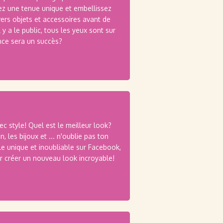
réez une tenue unique et embellissez
vers objets et accessoires avant de
 y a le public, tous les yeux sont sur
nce sera un succès?
vec style! Quel est le meilleur look?
, les bijoux et ... n'oublie pas ton
e unique et inoubliable sur Facebook,
ur créer un nouveau look incroyable!