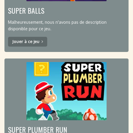
SUPER BALLS
Malheureusement, nous n'avons pas de description
disponible pour ce jeu.
Jouer à ce jeu
SUPER PLUMBER RUN