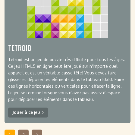
TETROID
Tetroid est un jeu de puzzle très difficile pour tous les âges.
Ce jeu HTML5 en ligne peut être joué sur n'importe quel
appareil et est un véritable casse-tête! Vous devez faire
glisser et déposer les éléments dans le tableau 10x10. Faire
des lignes horizontales ou verticales pour effacer la ligne.
Le jeu se termine lorsque vous n'avez pas assez d'espace
pour déplacer les éléments dans le tableau.
Jouer à ce jeu
1
2