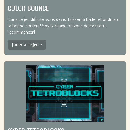
COLOR BOUNCE
Dans ce jeu difficile, vous devez laisser la balle rebondir sur
la bonne couleur! Soyez rapide ou vous devrez tout
recommencer!
Jouer à ce jeu