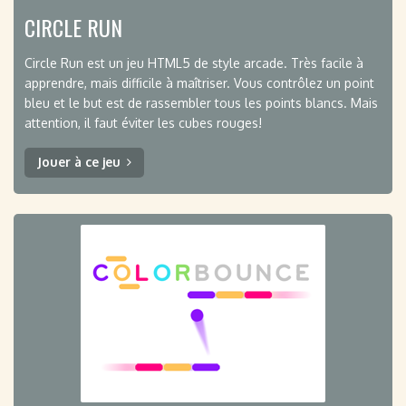
CIRCLE RUN
Circle Run est un jeu HTML5 de style arcade. Très facile à
apprendre, mais difficile à maîtriser. Vous contrôlez un point
bleu et le but est de rassembler tous les points blancs. Mais
attention, il faut éviter les cubes rouges!
Jouer à ce jeu