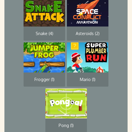
Snake (4)
Asteroids (2)
Frogger (1)
Mario (1)
Pong (1)