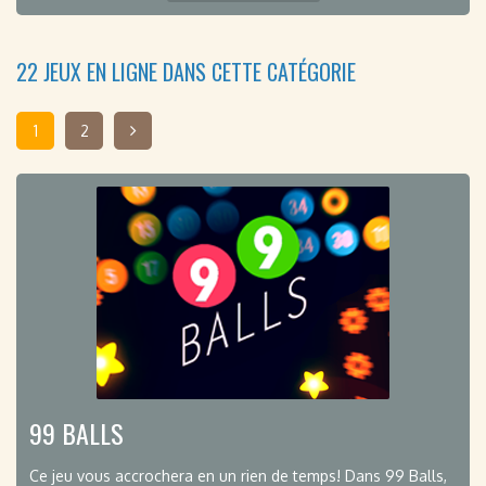
22 JEUX EN LIGNE DANS CETTE CATÉGORIE
1
2
99 BALLS
Ce jeu vous accrochera en un rien de temps! Dans 99 Balls,