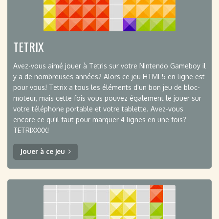
TETRIX
Avez-vous aimé jouer à Tetris sur votre Nintendo Gameboy il
y a de nombreuses années? Alors ce jeu HTML5 en ligne est
pour vous! Tetrix a tous les éléments d'un bon jeu de bloc-
moteur, mais cette fois vous pouvez également le jouer sur
votre téléphone portable et votre tablette. Avez-vous
encore ce qu'il faut pour marquer 4 lignes en une fois?
TETRIXXXX!
Jouer à ce jeu