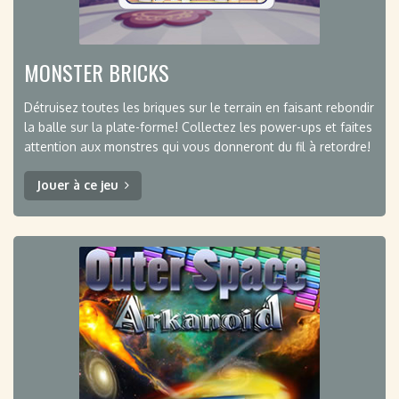
MONSTER BRICKS
Détruisez toutes les briques sur le terrain en faisant rebondir
la balle sur la plate-forme! Collectez les power-ups et faites
attention aux monstres qui vous donneront du fil à retordre!
Jouer à ce jeu