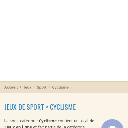
Accueil
Jeux
Sport
Cyclisme
JEUX DE SPORT > CYCLISME
La sous-catégorie
Cyclisme
contient un total de
1 jeux en ligne
et fait partie de la catégorie