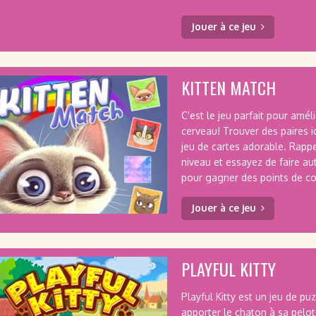
Jouer à ce jeu
KITTEN MATCH
C'est le jeu parfait pour amé
cerveau! Trouver des paires 
jeu de cartes adorable. Rapp
niveau et essayez de faire au
pour gagner des points de c
Jouer à ce jeu
PLAYFUL KITTY
Playful Kitty est un jeu de 
apporter le chaton à sa pelot