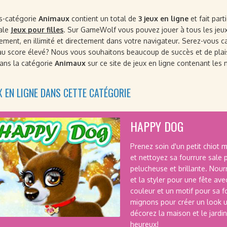
s-catégorie
Animaux
contient un total de
3 jeux en ligne
et fait part
pale
Jeux pour filles
. Sur GameWolf vous pouvez jouer à tous les jeux
tement, en illimité et directement dans votre navigateur. Serez-vous c
u score élevé? Nous vous souhaitons beaucoup de succès et de plaisi
dans la catégorie
Animaux
sur ce site de jeux en ligne contenant les
X EN LIGNE DANS CETTE CATÉGORIE
HAPPY DOG
Prenez soin d'un petit chiot m
et nettoyez sa fourrure sale 
pelucheuse et brillante. Nou
et la styler pour une fête av
couleur et un motif pour sa f
mignons pour créer un look un
décorez la maison et le jardi
heureux!