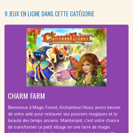
9 JEUX EN LIGNE DANS CETTE CATÉGORIE
CHARM FARM
Bienvenue à Magic Forest, Enchanteur! Nous avons besoin
de votre aide pour restaurer ses pouvoirs magiques et la
beauté des temps anciens. Maintenant, c'est votre chance
de transformer ce petit village en une terre de magie