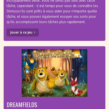
incroyablement belle. Vous ne serez pas seul avec cette
tâche, cependant - il est temps pour vous de connaître les
Shmoos! Ils sont prêts à vous aider pour n'importe quelle
tâche, et vous pouvez également essayer vos sorts pour
qu'ils accomplissent leurs tâches plus rapidement.
Jouer à ce jeu
DREAMFIELDS