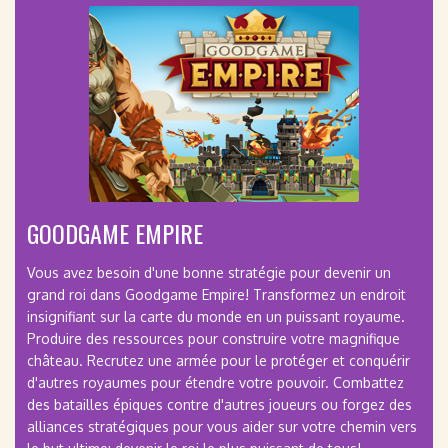
GOODGAME EMPIRE
Vous avez besoin d'une bonne stratégie pour devenir un
grand roi dans Goodgame Empire! Transformez un endroit
insignifiant sur la carte du monde en un puissant royaume.
Produire des ressources pour construire votre magnifique
château. Recrutez une armée pour le protéger et conquérir
d'autres royaumes pour étendre votre pouvoir. Combattez
des batailles épiques contre d'autres joueurs ou forgez des
alliances stratégiques pour vous aider sur votre chemin vers