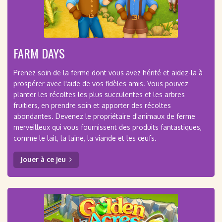
FARM DAYS
Prenez soin de la ferme dont vous avez hérité et aidez-la à
prospérer avec l'aide de vos fidèles amis. Vous pouvez
planter les récoltes les plus succulentes et les arbres
fruitiers, en prendre soin et apporter des récoltes
abondantes. Devenez le propriétaire d'animaux de ferme
merveilleux qui vous fournissent des produits fantastiques,
comme le lait, la laine, la viande et les œufs.
Jouer à ce jeu