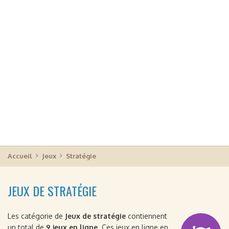
Accueil
Jeux
Stratégie
JEUX DE STRATÉGIE
Les catégorie de
Jeux de stratégie
contiennent
un total de
9 jeux en ligne
. Ces jeux en ligne en