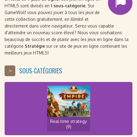
HTML5 sont divisés en
1 sous-catégorie
. Sur
GameWolf vous pouvez jouer à tous les jeux de
cette collection gratuitement, en illimité et
directement dans votre navigateur. Serez-vous capable
d'atteindre un nouveau score élevé? Nous vous souhaitons
beaucoup de succès et de plaisir avec les jeux en ligne dans la
catégorie
Stratégie
sur ce site de jeux en ligne contenant les
meilleurs jeux HTML5!
SOUS-CATÉGORIES
Real-time strategy
(9)