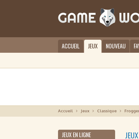
ACCUEIL
JEUX
NOUVEAU
FA
Accueil
Jeux
Classique
Frogge
JEUX
JEUX EN LIGNE