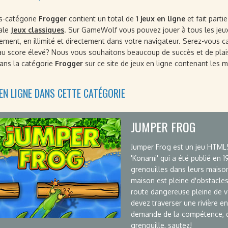
s-catégorie
Frogger
contient un total de
1 jeux en ligne
et fait parti
pale
Jeux classiques
. Sur GameWolf vous pouvez jouer à tous les jeux
tement, en illimité et directement dans votre navigateur. Serez-vous c
u score élevé? Nous vous souhaitons beaucoup de succès et de plaisi
dans la catégorie
Frogger
sur ce site de jeux en ligne contenant les 
 EN LIGNE DANS CETTE CATÉGORIE
JUMPER FROG
Jumper Frog est un jeu HTML5 
'Konami' qui a été publié en 1
grenouilles dans leurs maison
maison est pleine d'obstacle
route dangereuse pleine de vo
devez traverser une rivière en
demande de la compétence, d
grenouille, sautez!