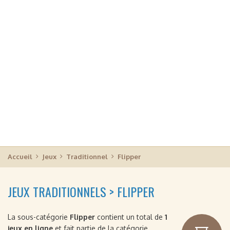
Accueil
Jeux
Traditionnel
Flipper
JEUX TRADITIONNELS > FLIPPER
La sous-catégorie
Flipper
contient un total de
1
jeux en ligne
et fait partie de la catégorie