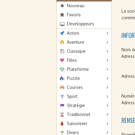
Nouveau
La soc
Favoris
commen
Developpeurs
Action
INFO
Aventure
Nom de
Classique
Adresse
Filles
Plateforme
Adress
Puzzle
Courses
Numéro
Sport
Adress
Stratégie
Traditionnel
RENS
Saisonnier
Divers
Proprié