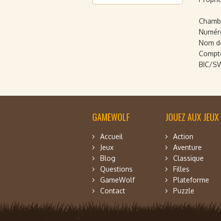
Chamb
Numéro
Nom d
Compte
BIC/SW
GAMEWOLF
JOUEZ AUX JEUX
Accueil
Action
Jeux
Aventure
Blog
Classique
Questions
Filles
GameWolf
Plateforme
Contact
Puzzle