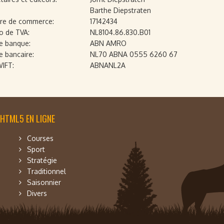
Barthe Diepstraten
re de commerce:
17142434
 de TVA:
NL8104.86.830.B01
e banque:
ABN AMRO
 bancaire:
NL70 ABNA 0555 6260 67
IFT:
ABNANL2A
 HTML5 EN LIGNE
Courses
Sport
Stratégie
Traditionnel
Saisonnier
Divers