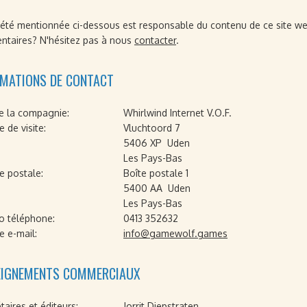
iété mentionnée ci-dessous est responsable du contenu de ce site w
taires? N'hésitez pas à nous
contacter
.
RMATIONS DE CONTACT
 la compagnie:
Whirlwind Internet V.O.F.
 de visite:
Vluchtoord 7
5406 XP Uden
Les Pays-Bas
e postale:
Boîte postale 1
5400 AA Uden
Les Pays-Bas
 téléphone:
0413 352632
e e-mail:
info@gamewolf.games
EIGNEMENTS COMMERCIAUX
taires et éditeurs:
Jorrit Diepstraten