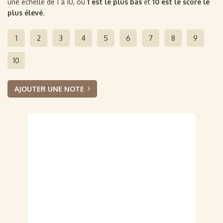
une échelle de 1 à 10, où
1 est le plus bas
et
10 est le score le
plus élevé
.
1
2
3
4
5
6
7
8
9
10
AJOUTER UNE NOTE