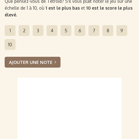
Que pensez-vous de Tetroid? S'il vous plaît noter le jeu sur une
échelle de 1 à 10, où
1 est le plus bas
et
10 est le score le plus
élevé
.
1
2
3
4
5
6
7
8
9
10
AJOUTER UNE NOTE