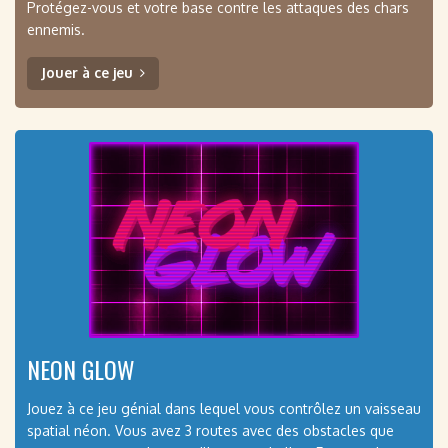
Protégez-vous et votre base contre les attaques des chars
ennemis.
Jouer à ce jeu
NEON GLOW
Jouez à ce jeu génial dans lequel vous contrôlez un vaisseau
spatial néon. Vous avez 3 routes avec des obstacles que