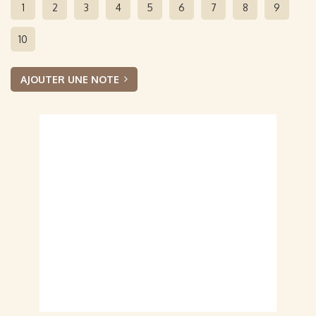
1
2
3
4
5
6
7
8
9
10
AJOUTER UNE NOTE