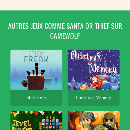
AUTRES JEUX COMME SANTA OR THIEF SUR
GAMEWOLF
Stick Freak
Christmas Memory