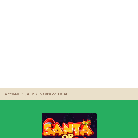
Accueil
Jeux
Santa or Thief