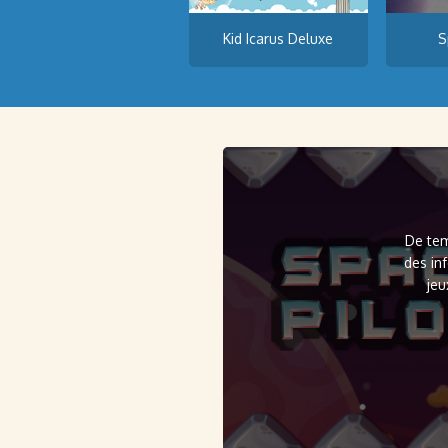
Kid Icarus Deluxe
S
De tem
des in
jeu