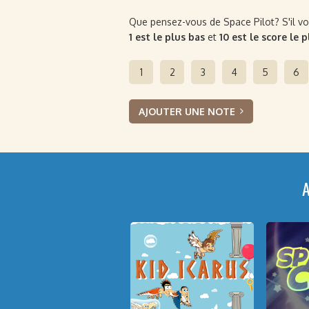
Que pensez-vous de Space Pilot? S'il vous
1 est le plus bas
et
10 est le score le 
1
2
3
4
5
6
AJOUTER UNE NOTE