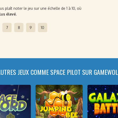
 plaît noter le jeu sur une échelle de 1 à 10, où
plus élevé
.
7
8
9
10
AUTRES JEUX COMME SPACE PILOT SUR GAMEWOL