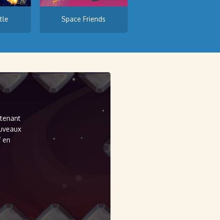
tle
Space Friends
ntenant
ouveaux
f en