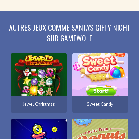
AUTRES JEUX COMME SANTA'S GIFTY NIGHT
SUR GAMEWOLF
Jewel Christmas
Sweet Candy