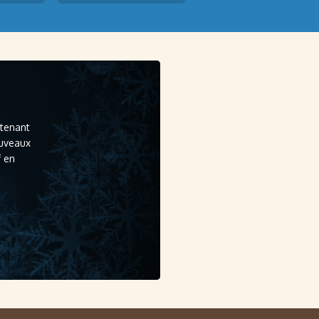
ntenant
ouveaux
f en