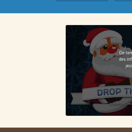
De tem
des in
jeu