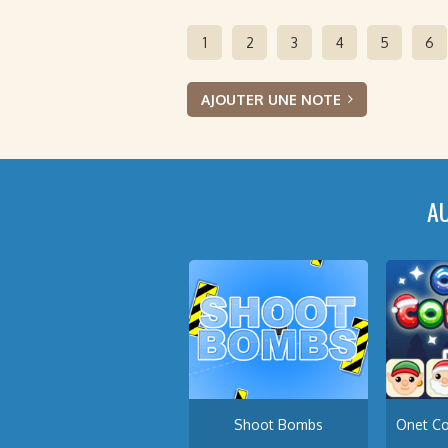
1
2
3
4
5
6
AJOUTER UNE NOTE
A
Shoot Bombs
Onet Co