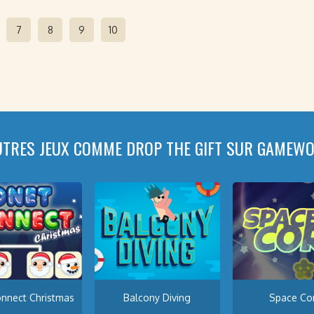
7
8
9
10
UTRES JEUX COMME DROP THE GIFT SUR GAMEWO
nnect Christmas
Balcony Diving
Space Co