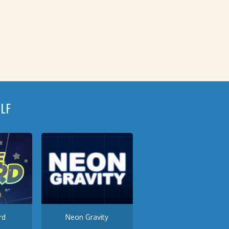
LF
rd
Neon Gravity