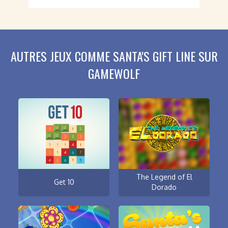
AUTRES JEUX COMME SANTA'S GIFT LINE SUR
GAMEWOLF
The Legend of El
Get 10
Dorado