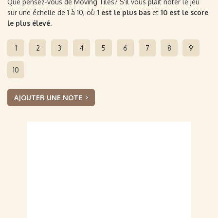
Que pensez-vous de Moving Tiles? S'il vous plaît noter le jeu
sur une échelle de 1 à 10, où
1 est le plus bas
et
10 est le score
le plus élevé
.
1
2
3
4
5
6
7
8
9
10
AJOUTER UNE NOTE