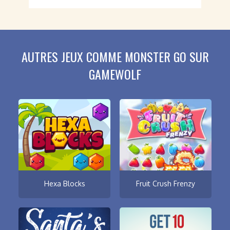
AUTRES JEUX COMME MONSTER GO SUR
GAMEWOLF
Hexa Blocks
Fruit Crush Frenzy