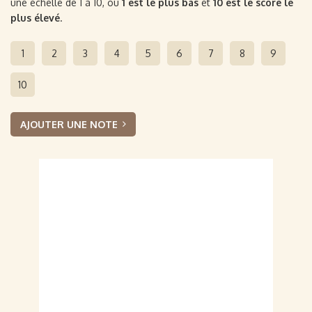
une échelle de 1 à 10, où
1 est le plus bas
et
10 est le score le
plus élevé
.
1
2
3
4
5
6
7
8
9
10
AJOUTER UNE NOTE