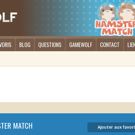
VORIS
BLOG
QUESTIONS
GAMEWOLF
CONTACT
LIE
TER MATCH
Ajouter aux favori