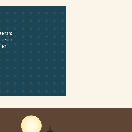
ntenant
ouveaux
f en