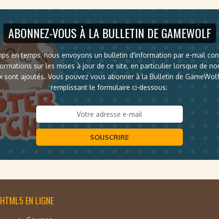
ABONNEZ-VOUS À LA BULLETIN DE GAMEWOLF
ps en temps, nous envoyons un bulletin d'information par e-mail co
formations sur les mises à jour de ce site, en particulier lorsque de n
x sont ajoutés. Vous pouvez vous abonner à la Bulletin de GameWol
remplissant le formulaire ci-dessous.
SOUSCRIRE
 HTML5 EN LIGNE