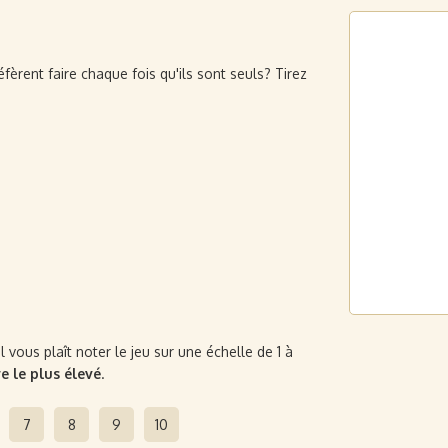
fèrent faire chaque fois qu'ils sont seuls? Tirez
ous plaît noter le jeu sur une échelle de 1 à
re le plus élevé
.
7
8
9
10