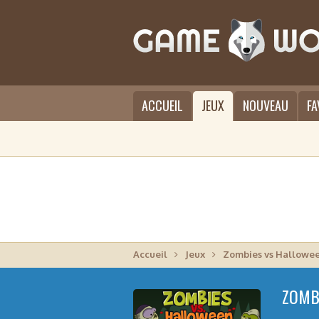
ACCUEIL
JEUX
NOUVEAU
FA
Accueil
Jeux
Zombies vs Hallowe
ZOMB