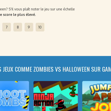
? S'il vous plaît noter le jeu sur une échelle
le score le plus élevé
.
7
8
9
10
S JEUX COMME ZOMBIES VS HALLOWEEN SUR GA