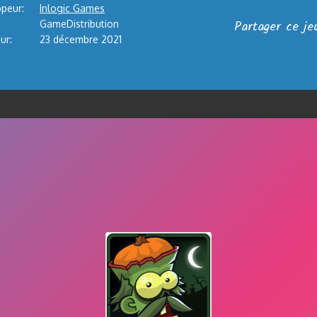
peur:
Inlogic Games
Partager ce je
GameDistribution
ur:
23 décembre 2021