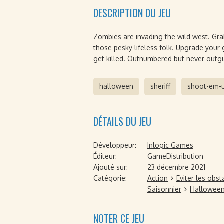
DESCRIPTION DU JEU
Zombies are invading the wild west. Gr
those pesky lifeless folk. Upgrade your 
get killed. Outnumbered but never outg
halloween
sheriff
shoot-em-
DÉTAILS DU JEU
Développeur:
Inlogic Games
Éditeur:
GameDistribution
Ajouté sur:
23 décembre 2021
Catégorie:
Action
Eviter les obst
Saisonnier
Hallowee
NOTER CE JEU