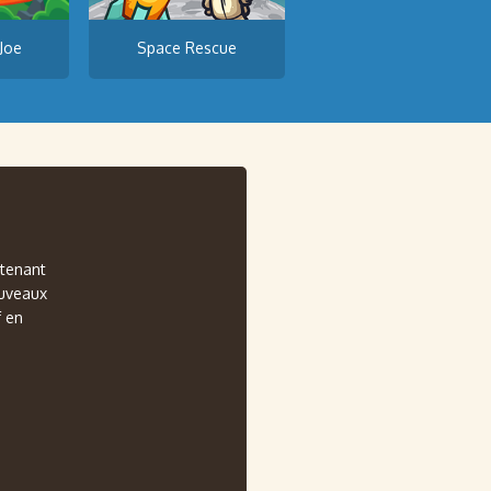
Joe
Space Rescue
ntenant
ouveaux
f en