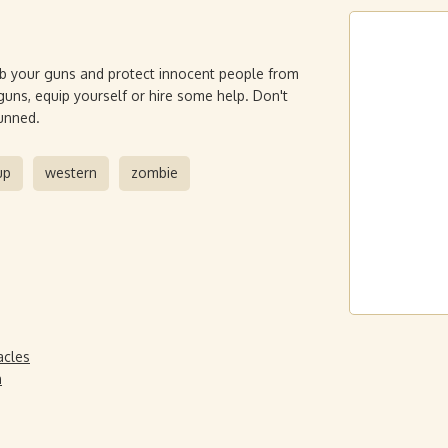
ab your guns and protect innocent people from
guns, equip yourself or hire some help. Don't
unned.
up
western
zombie
acles
n