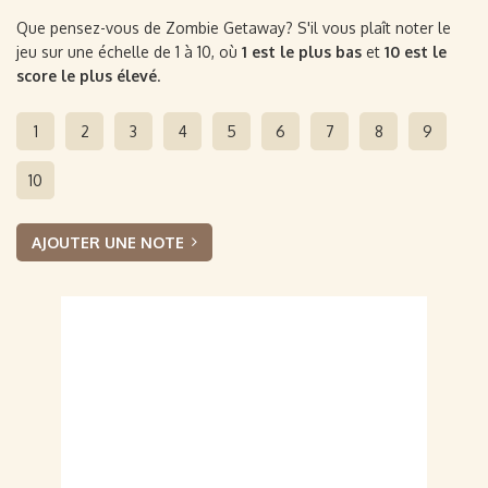
Que pensez-vous de Zombie Getaway? S'il vous plaît noter le
jeu sur une échelle de 1 à 10, où
1 est le plus bas
et
10 est le
score le plus élevé
.
1
2
3
4
5
6
7
8
9
10
AJOUTER UNE NOTE