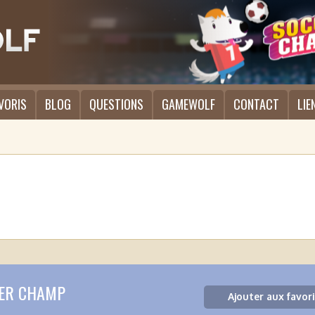
VORIS
BLOG
QUESTIONS
GAMEWOLF
CONTACT
LIE
ER CHAMP
Ajouter aux favori