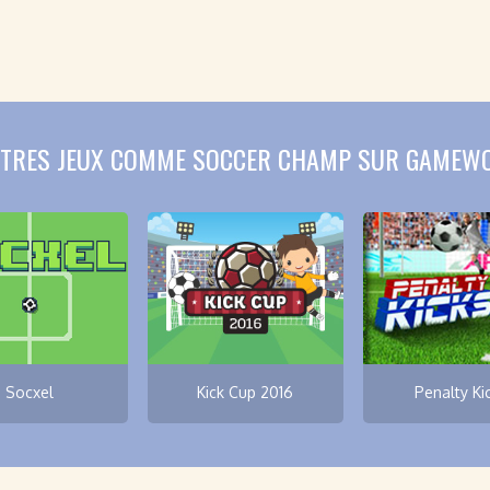
TRES JEUX COMME SOCCER CHAMP SUR GAMEW
Socxel
Kick Cup 2016
Penalty Ki