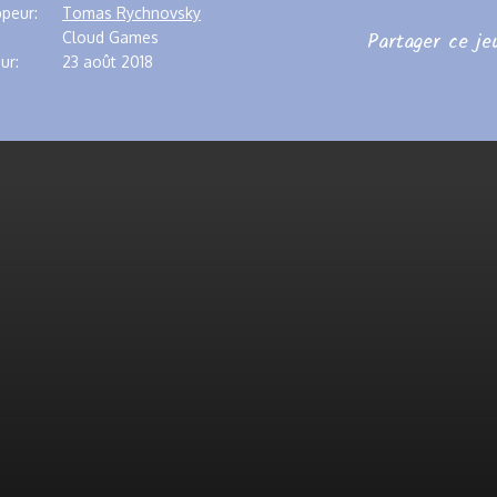
peur:
Tomas Rychnovsky
Partager ce je
Cloud Games
ur:
23 août 2018