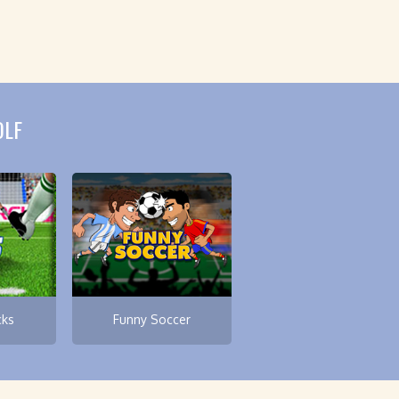
OLF
cks
Funny Soccer