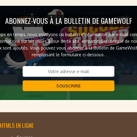
ABONNEZ-VOUS À LA BULLETIN DE GAMEWOLF
ps en temps, nous envoyons un bulletin d'information par e-mail co
formations sur les mises à jour de ce site, en particulier lorsque de n
x sont ajoutés. Vous pouvez vous abonner à la Bulletin de GameWol
remplissant le formulaire ci-dessous.
SOUSCRIRE
 HTML5 EN LIGNE