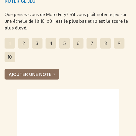
NOTER CE JEU
Que pensez-vous de Moto Fury? S'il vous plaît noter le jeu sur
une échelle de 1 à 10, où
1 est le plus bas
et
10 est le score le
plus élevé
.
1
2
3
4
5
6
7
8
9
10
AJOUTER UNE NOTE