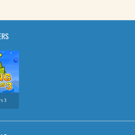
ERS
rs 3