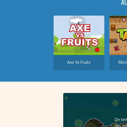
A
Axe Vs Fruits
Micr
De tem
des in