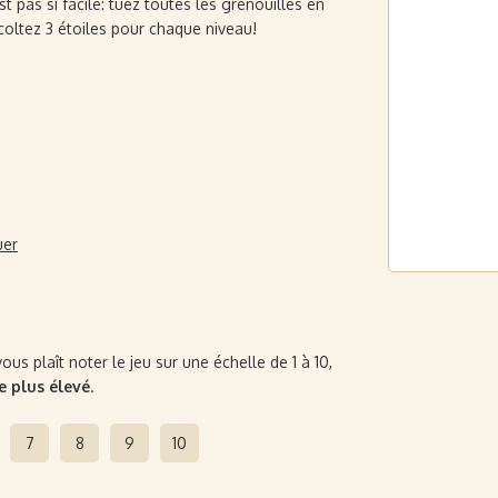
t pas si facile: tuez toutes les grenouilles en
écoltez 3 étoiles pour chaque niveau!
uer
us plaît noter le jeu sur une échelle de 1 à 10,
le plus élevé
.
7
8
9
10