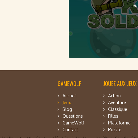
jeu
GAMEWOLF
JOUEZ AUX JEUX
Accueil
Action
Jeux
Aventure
Blog
Classique
Questions
Filles
GameWolf
Plateforme
Contact
Puzzle