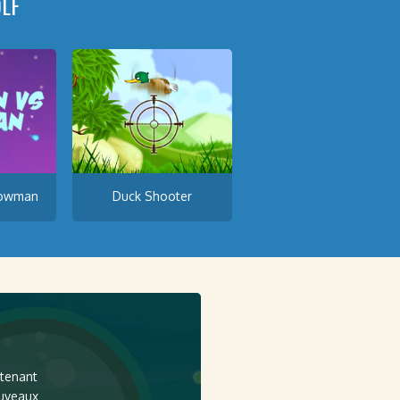
LF
nowman
Duck Shooter
ntenant
ouveaux