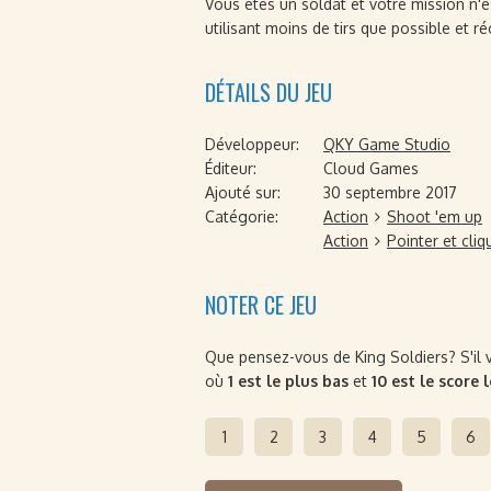
Vous êtes un soldat et votre mission n'es
utilisant moins de tirs que possible et r
DÉTAILS DU JEU
Développeur:
QKY Game Studio
Éditeur:
Cloud Games
Ajouté sur:
30 septembre 2017
Catégorie:
Action
Shoot 'em up
Action
Pointer et cliq
NOTER CE JEU
Que pensez-vous de King Soldiers? S'il vo
où
1 est le plus bas
et
10 est le score 
1
2
3
4
5
6