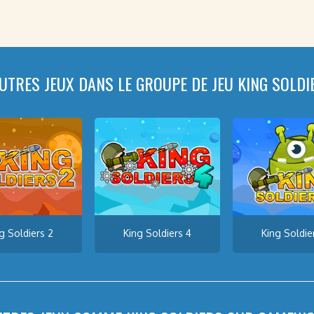
AUTRES JEUX DANS LE GROUPE DE JEU KING SOLDI
g Soldiers 2
King Soldiers 4
King Soldie