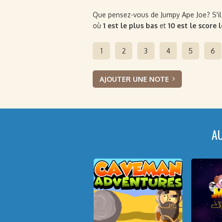
Que pensez-vous de Jumpy Ape Joe? S'il v
où
1 est le plus bas
et
10 est le score 
1
2
3
4
5
6
AJOUTER UNE NOTE
A