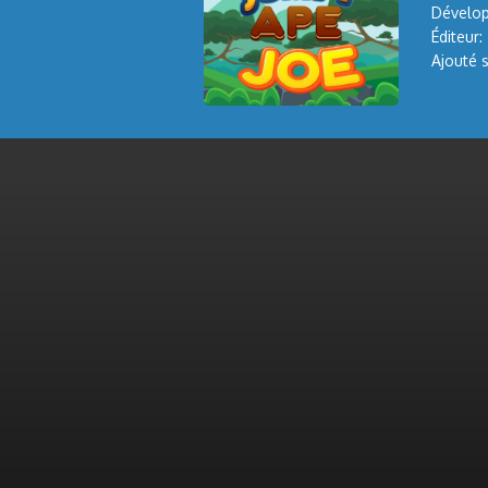
Dévelop
Éditeur:
Ajouté s