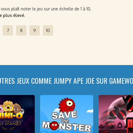
ous plaît noter le jeu sur une échelle de 1 à 10,
le plus élevé
.
7
8
9
10
UTRES JEUX COMME JUMPY APE JOE SUR GAMEWO