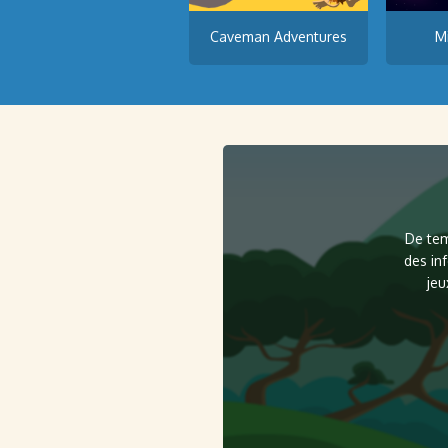
Caveman Adventures
M
De tem
des in
jeu