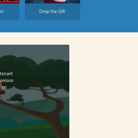
on
Drop the Gift
ntenant
ouveaux
f en