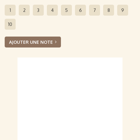
1
2
3
4
5
6
7
8
9
10
AJOUTER UNE NOTE