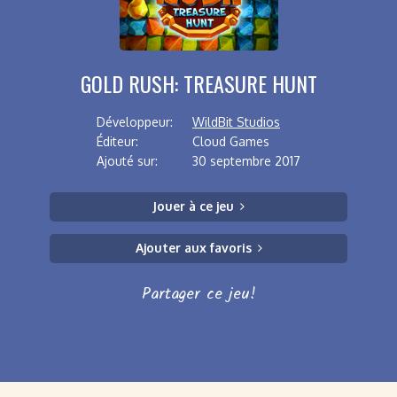
GOLD RUSH: TREASURE HUNT
Développeur:
WildBit Studios
Éditeur:
Cloud Games
Ajouté sur:
30 septembre 2017
Jouer à ce jeu
Ajouter aux favoris
Partager ce jeu!