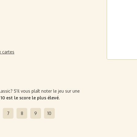
x cartes
ssic? S'il vous plaît noter le jeu sur une
t
10 est le score le plus élevé
.
7
8
9
10