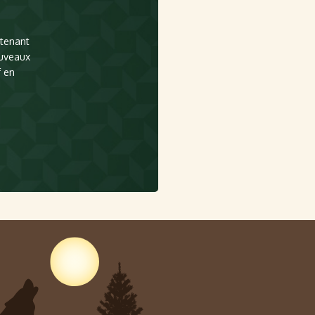
ntenant
ouveaux
f en