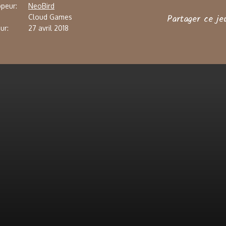
peur:
NeoBird
Partager ce je
Cloud Games
ur:
27 avril 2018