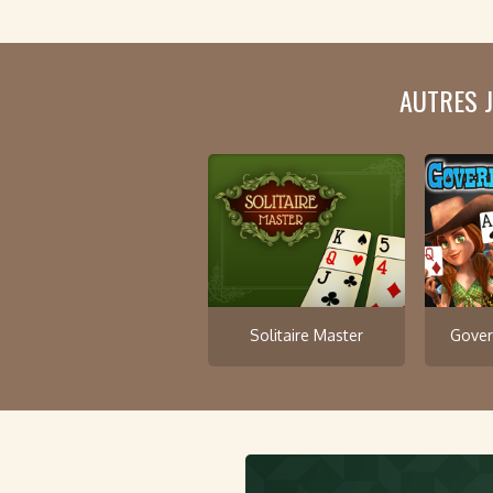
AUTRES 
Solitaire Master
Gover