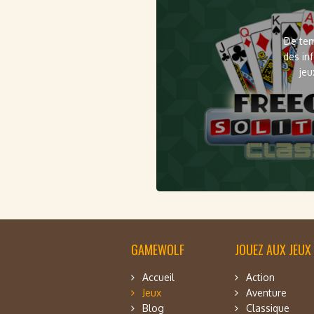
De tem
des in
jeu
GAMEWOLF
JOUEZ AUX JEUX
Accueil
Action
Jeux
Aventure
Blog
Classique