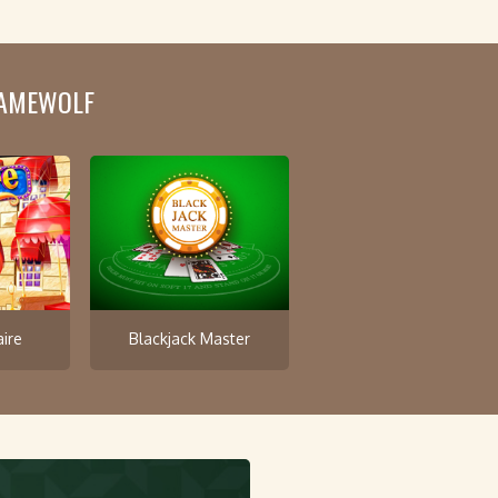
GAMEWOLF
aire
Blackjack Master