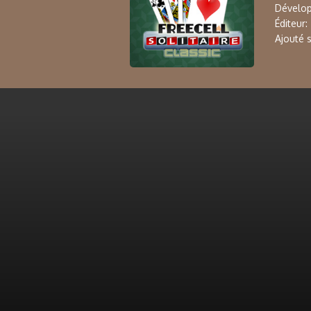
Dévelop
Éditeur:
Ajouté s