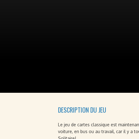
DESCRIPTION DU JEU
Le jeu de cartes classique est maintenan
voiture, en bus ou au travail, car il y a
Solitaire!