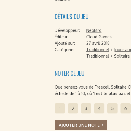
DÉTAILS DU JEU
Développeur:
NeoBird
Éditeur:
Cloud Games
Ajouté sur:
27 avril 2018
Catégorie:
Traditionnel
Jouer au
Traditionnel
Solitaire
NOTER CE JEU
Que pensez-vous de Freecell Solitaire Cla
échelle de 1 à 10, où
1 est le plus bas
e
1
2
3
4
5
6
AJOUTER UNE NOTE