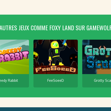
AUTRES JEUX COMME FOXY LAND SUR GAMEWOL
eedy Rabbit
FeeSoeeD
Grotty Sc