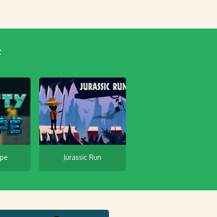
F
ape
Jurassic Run