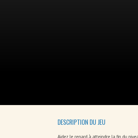
DESCRIPTION DU JEU
Aidez le renard à atteindre la fin du niv