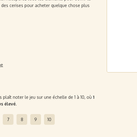
 des cerises pour acheter quelque chose plus
me
plaît noter le jeu sur une échelle de 1 à 10, où
1
us élevé
.
7
8
9
10