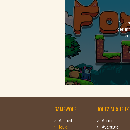
De tem
des in
jeu
GAMEWOLF
JOUEZ AUX JEUX
Accueil
Action
Jeux
Aventure