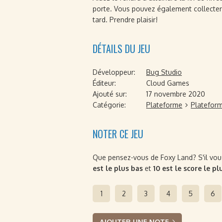
porte. Vous pouvez également collecter
tard. Prendre plaisir!
DÉTAILS DU JEU
Développeur:
Bug Studio
Éditeur:
Cloud Games
Ajouté sur:
17 novembre 2020
Catégorie:
Plateforme
Platefor
NOTER CE JEU
Que pensez-vous de Foxy Land? S'il vous 
est le plus bas
et
10 est le score le pl
1
2
3
4
5
6
AJOUTER UNE NOTE