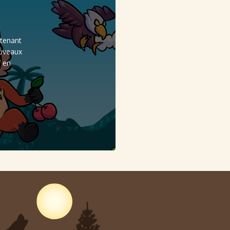
ntenant
ouveaux
f en