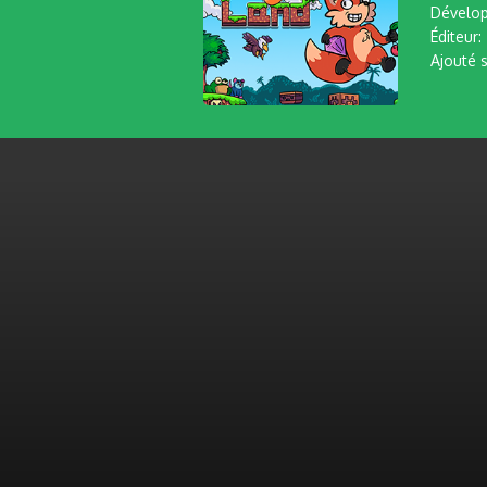
Dévelop
Éditeur:
Ajouté s