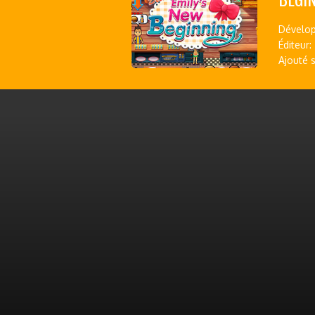
Dévelop
Éditeur:
Ajouté s