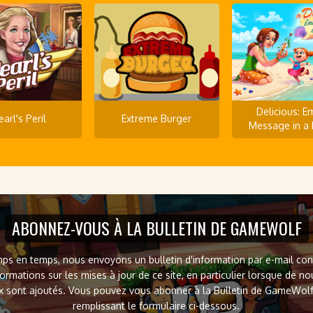
Delicious: Em
earl's Peril
Extreme Burger
Message in a 
ABONNEZ-VOUS À LA BULLETIN DE GAMEWOLF
ps en temps, nous envoyons un bulletin d'information par e-mail co
formations sur les mises à jour de ce site, en particulier lorsque de n
x sont ajoutés. Vous pouvez vous abonner à la Bulletin de GameWol
remplissant le formulaire ci-dessous.