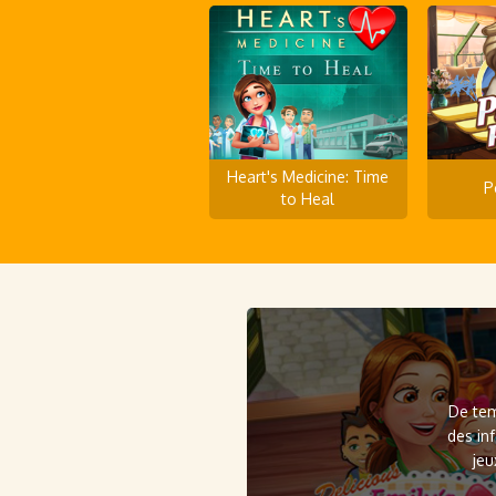
Heart's Medicine: Time
P
to Heal
De tem
des in
jeu