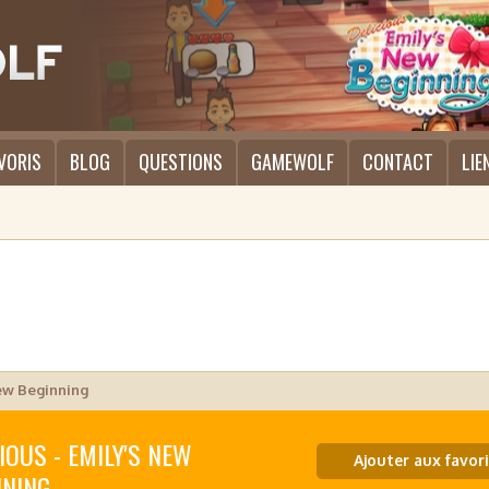
VORIS
BLOG
QUESTIONS
GAMEWOLF
CONTACT
LIE
New Beginning
IOUS - EMILY'S NEW
Ajouter aux favori
NNING