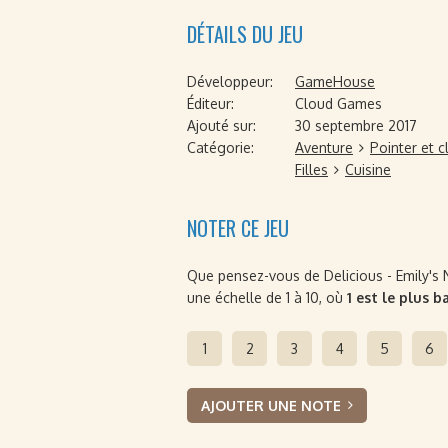
DÉTAILS DU JEU
Développeur:
GameHouse
Éditeur:
Cloud Games
Ajouté sur:
30 septembre 2017
Catégorie:
Aventure
Pointer et c
Filles
Cuisine
NOTER CE JEU
Que pensez-vous de Delicious - Emily's N
une échelle de 1 à 10, où
1 est le plus b
1
2
3
4
5
6
AJOUTER UNE NOTE