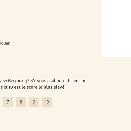
liquer
ew Beginning? S'il vous plaît noter le jeu sur
as
et
10 est le score le plus élevé
.
7
8
9
10