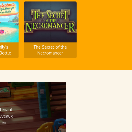
ily's
The Secret of the
Bottle
Necromancer
ntenant
ouveaux
f en