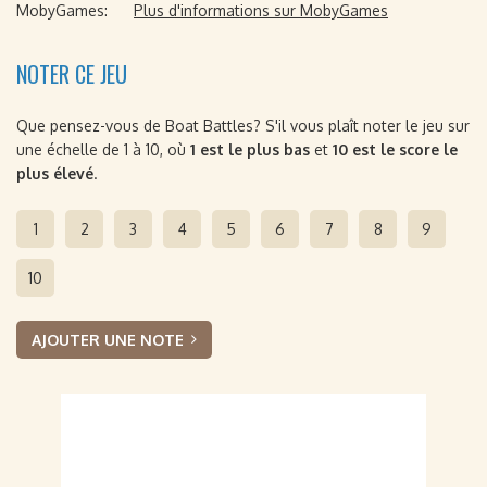
MobyGames:
Plus d'informations sur MobyGames
NOTER CE JEU
Que pensez-vous de Boat Battles? S'il vous plaît noter le jeu sur
une échelle de 1 à 10, où
1 est le plus bas
et
10 est le score le
plus élevé
.
1
2
3
4
5
6
7
8
9
10
AJOUTER UNE NOTE