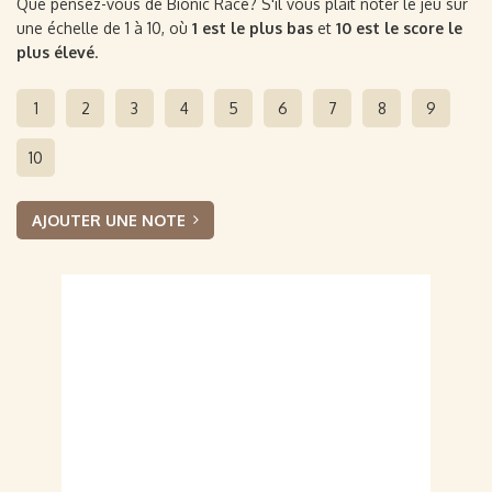
Que pensez-vous de Bionic Race? S'il vous plaît noter le jeu sur
une échelle de 1 à 10, où
1 est le plus bas
et
10 est le score le
plus élevé
.
1
2
3
4
5
6
7
8
9
10
AJOUTER UNE NOTE