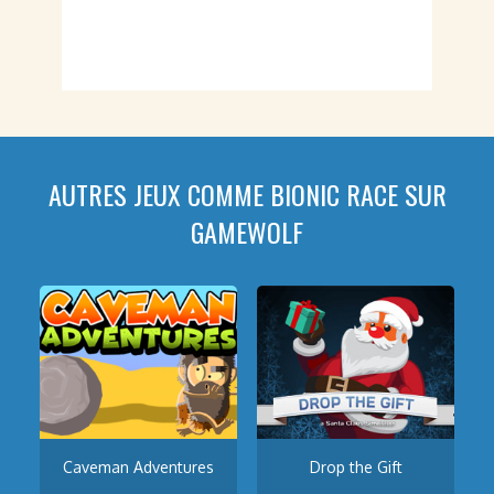
AUTRES JEUX COMME BIONIC RACE SUR
GAMEWOLF
Caveman Adventures
Drop the Gift